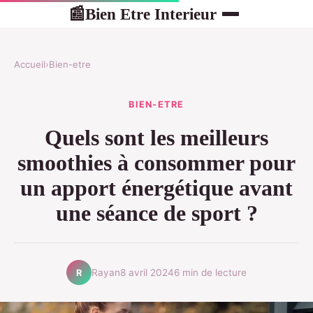
Bien Etre Interieur
📰
Accueil
›
Bien-etre
BIEN-ETRE
Quels sont les meilleurs
smoothies à consommer pour
un apport énergétique avant
une séance de sport ?
Rayan
8 avril 2024
6 min de lecture
R